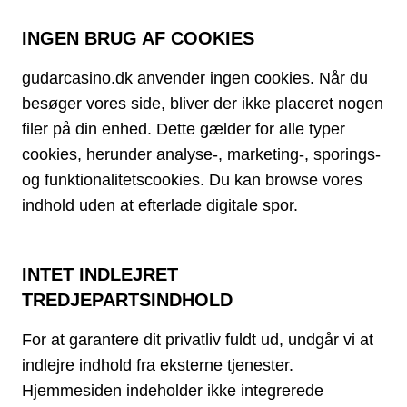
INGEN BRUG AF COOKIES
gudarcasino.dk anvender ingen cookies. Når du
besøger vores side, bliver der ikke placeret nogen
filer på din enhed. Dette gælder for alle typer
cookies, herunder analyse-, marketing-, sporings-
og funktionalitetscookies. Du kan browse vores
indhold uden at efterlade digitale spor.
INTET INDLEJRET
TREDJEPARTSINDHOLD
For at garantere dit privatliv fuldt ud, undgår vi at
indlejre indhold fra eksterne tjenester.
Hjemmesiden indeholder ikke integrerede